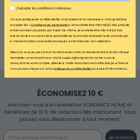
AGREE
J'accepte les conditions ci-dessous.
Retour sous 30 jours
Paiement 100% sécurisé
J'ai lu la politique de confidentialité. En fournissant mon adresse e-mail, je déclare
Pour échanger ou retourner un
Nous garantissons un paiement
accepter les «
Conditions de participation
» et souhaite être informé(e) des produits
article, renvoyez-le sous 30 jours
100% sécurisé sur notre site Web
et des services proposés par Euziel. De même, je souhaite être informé(e) des
événements en cours et de la possibilité de fournir des évaluations de produits par
e-mail et d’autres canaux électroniques, en fonction de mon utilisation.
(Bien sûr, vous pouvez à tout moment retirer votre consentement à la fin de chaque
newsletter, en envoyant un e-mail à support@songmicshome.be ou en le
révoquant via votre compte utilisateur. Cette révocation sera effective pour l’avenir.
Vous pouvez cliquer sur notre
Politique de confidentialité
pour plus d'informations.）
ÉCONOMISEZ 10 €
Inscrivez-vous à la newsletter SONGMICS HOME et
bénéficiez de 10 € de réduction dès maintenant. Vous
pouvez vous désabonner à tout moment.
Email
Je m'inscris