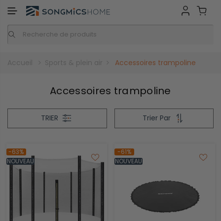
GMICS HOME
Inspiration
Nos marques
Accueil
Sports & plein air
Accessoires trampoline
Accessoires trampoline
TRIER
Trier Par
-63%
-61%
NOUVEAU
NOUVEAU