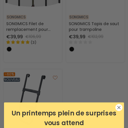
SONGMICS
SONGMICS
SONGMICS Filet de
SONGMICS Tapis de saut
remplacement pour
pour trampoline
trampoline
€39,99
€39,99
€106,99
€102,99
(
3
)
-60%
NOUVEAU
Un printemps plein de surprises
vous attend