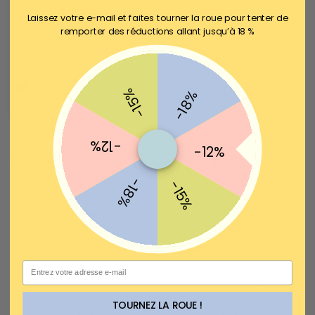
SONGMICS
Laissez votre e-mail et faites tourner la roue pour tenter de
SONGMICS Échelle de
remporter des réductions allant jusqu’à 18 %
trampoline
antidérapante
€25,99
€64,99
-15%
-18%
-12%
-12%
Pourquoi choisir SONGMICS HOME ?
-18%
-15%
Frais de port gratuit
Service client 24/5
Email
Frais de port gratuits vers BE
Nous sommes disponibles 24
heures sur 24, 5 jours sur 7
TOURNEZ LA ROUE !