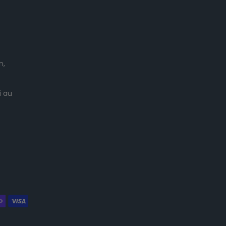
n,
i au