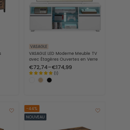
isateurs de
Cubes de
s
rangement
VASAGLE
s
VASAGLE LED Moderne Meuble TV
avec Étagères Ouvertes en Verre
€72,74
–
€174,99
(
1
)
-44%
NOUVEAU