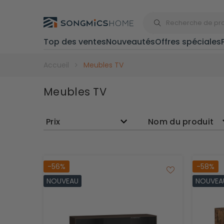
Top des ventes
Nouveautés
Offres spéciales
Rangement
Accueil
Meubles TV
Meubles TV
Poubelles
Prix
Nom du produit
Rayonnages
-56%
-58%
Bancs de
rangement
NOUVEAU
NOUVEA
Égouttoirs à
vaisselle