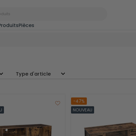
Produits
Pièces
Portants à
Port
vêtements
d’ent
Type d'article
Paniers à linge
Boîte
-47%
Étagères à épices
Cintr
U
NOUVEAU
Rangements de
Étend
Noël