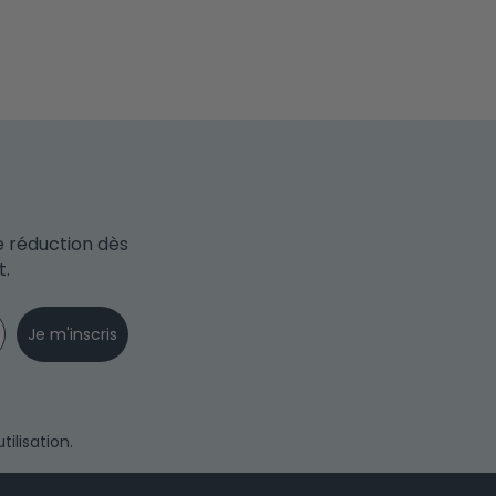
e réduction dès
t.
Je m'inscris
ilisation.