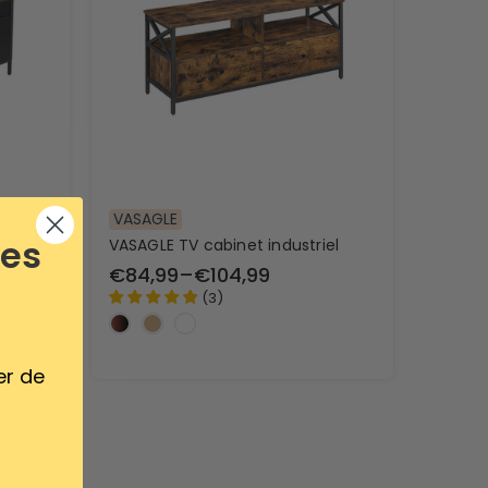
VASAGLE
ses
e
VASAGLE TV cabinet industriel
€84,99
–
€104,99
(
3
)
er de