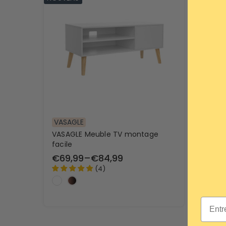
VASAGLE
VASAGLE Meuble TV montage
facile
€69,99
–
€84,99
(
4
)
Email