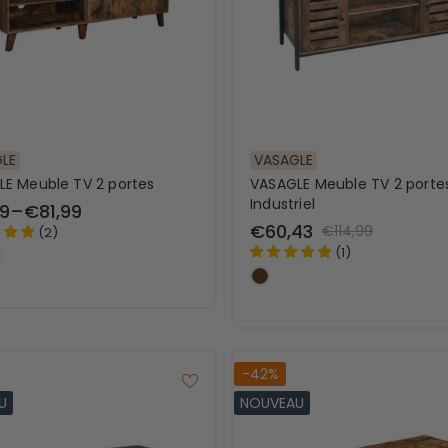
ux sur
Rangements
Organ
cosmétiques
tiroir
LE
VASAGLE
E Meuble TV 2 portes
VASAGLE Meuble TV 2 porte
Industriel
9
–
€81,99
€60,43
€114,99
(
2
)
(
1
)
-42%
U
NOUVEAU