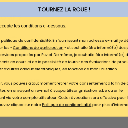
TOURNEZ LA ROUE !
HOME ?
E
ccepte les conditions ci-dessous.
la politique de confidentialité. En fournissant mon adresse e-mail, je d
r les «
Conditions de participation
» et souhaite être informé(e) des 
services proposés par Euziel. De même, je souhaite être informé(e) 
nts en cours et de la possibilité de fournir des évaluations de produ
et d’autres canaux électroniques, en fonction de mon utilisation.
ice client 24/5
Retour sous 30 jour
ûr, vous pouvez à tout moment retirer votre consentement à la fin de
ter, en envoyant un e-mail à support@songmicshome.be ou en le
Nous sommes
Pour échanger ou
nt via votre compte utilisateur. Cette révocation sera effective pour l
onibles 24 heures
retourner un article,
 24, 5 jours sur 7
renvoyez-le sous 30
uvez cliquer sur notre
Politique de confidentialité
pour plus d'inform
jours