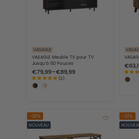
Portemantea
pied
VASAGLE
VASAG
VASAGLE Meuble TV pour TV
VASAGL
Jusqu’à 60 Pouces
€63,1
€79,99
–
€89,99
(
2
)
-30%
-32%
NOUVEAU
NOUVEA