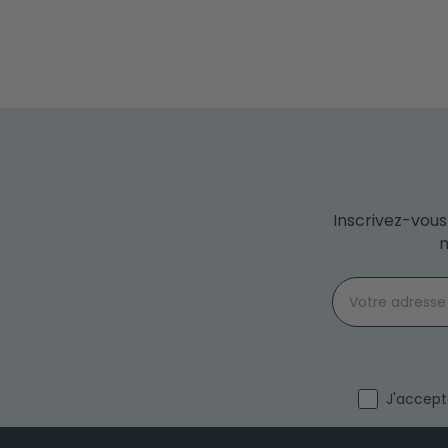
Inscrivez-vous
m
Email
I agree wit
J'accepte