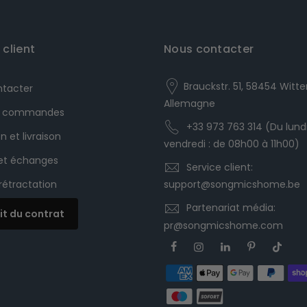
 client
Nous contacter
Brauckstr. 51, 58454 Witte
ntacter
Allemagne
es commandes
+33 973 763 314 (Du lund
n et livraison
vendredi : de 08h00 à 11h00)
 et échanges
Service client:
 rétractation
support@songmicshome.be
Partenariat média:
it du contrat
pr@songmicshome.com