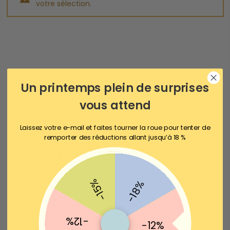
votre sélection.
Un printemps plein de surprises
vous attend
Pourquoi choisir SONGMICS HOME ?
Laissez votre e-mail et faites tourner la roue pour tenter de
remporter des réductions allant jusqu’à 18 %
Frais de port gratuit
Service client 24/5
-15%
-18%
Frais de port gratuits vers BE
Nous sommes disponibles 24
heures sur 24, 5 jours sur 7
-12%
-12%