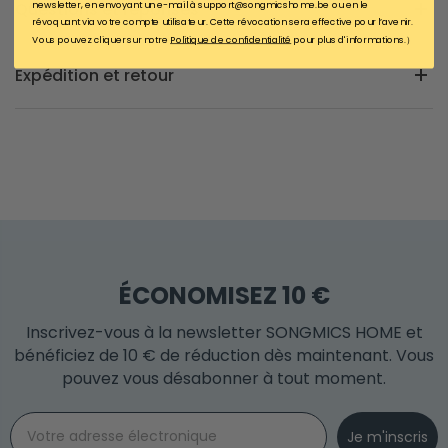
newsletter, en envoyant un e-mail à support@songmicshome.be ou en le
Questions et réponses
révoquant via votre compte utilisateur. Cette révocation sera effective pour l’avenir.
Vous pouvez cliquer sur notre
Politique de confidentialité
pour plus d'informations.）
Expédition et retour
ÉCONOMISEZ 10 €
Inscrivez-vous à la newsletter SONGMICS HOME et
bénéficiez de 10 € de réduction dès maintenant. Vous
pouvez vous désabonner à tout moment.
Email
Je m'inscris