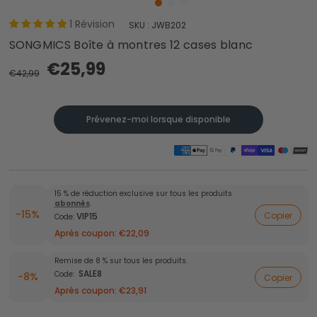
1
Révision
SKU :
JWB202
SONGMICS Boîte à montres 12 cases blanc
€25,99
€42,99
Prévenez-moi lorsque disponible
15 % de réduction exclusive sur tous les produits
abonnés
.
-15%
Copier
VIP15
Code:
Après coupon:
€22,09
Remise de 8 % sur tous les produits.
SALE8
Code:
-8%
Copier
Après coupon:
€23,91