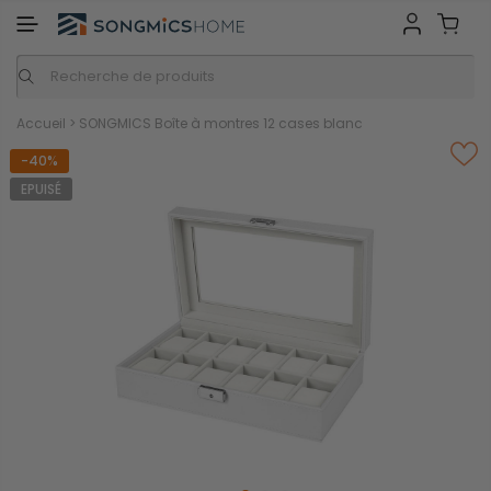
GMICS HOME
Inspiration
Nos marques
Accueil
>
SONGMICS Boîte à montres 12 cases blanc
-40%
EPUISÉ