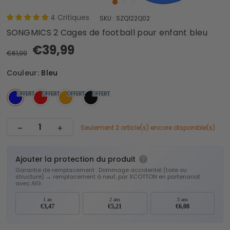
4
Critiques
SKU :
SZQ122Q02
SONGMICS 2 Cages de football pour enfant bleu
€39,99
€61,99
Couleur:
Bleu
OFFERT
OFFERT
OFFERT
OFFERT
Seulement 2 article(s) encore disponible(s)
Ajouter la protection du produit
Garantie de remplacement : Dommage accidentel (toile ou
structure) → remplacement à neuf, par XCOTTON en partenariat
avec AIG.
1 an
2 ans
3 ans
€3,47
€5,21
€6,08