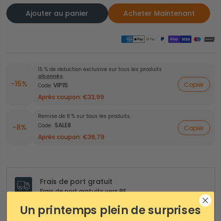
Ajouter au panier
Acheter Maintenant
15 % de réduction exclusive sur tous les produits
abonnés
.
-15%
Copier
VIP15
Code:
Après coupon:
€33,99
Remise de 8 % sur tous les produits.
SALE8
Code:
-8%
Copier
Après coupon:
€36,79
Frais de port gratuit
Frais de port gratuits vers BE
Un printemps plein de surprises
Retour sous 30 jours