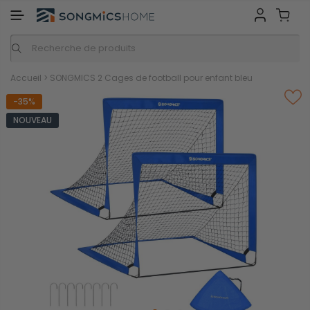
GMICS HOME
Inspiration
Nos marques
Accueil
>
SONGMICS 2 Cages de football pour enfant bleu
-35%
NOUVEAU