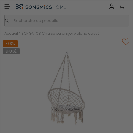
GMICS HOME
Inspiration
Nos marques
Accueil
>
SONGMICS Chaise balançoire blanc cassé
-33%
EPUISÉ