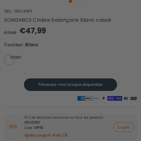
SKU :
GDC41WT
SONGMICS Chaise balançoire blanc cassé
€47,99
€71,99
Couleur:
Blanc
OFFERT
Prévenez-moi lorsque disponible
15 % de réduction exclusive sur tous les produits
abonnés
.
-15%
Copier
VIP15
Code:
Après coupon:
€40,79