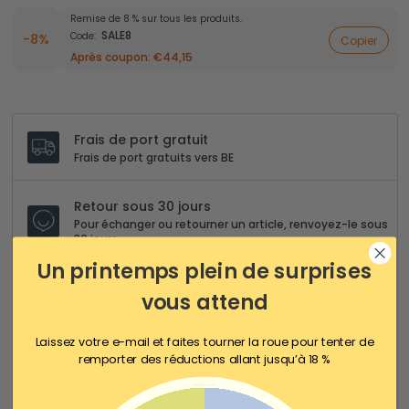
Remise de 8 % sur tous les produits.
SALE8
Code:
-8%
Copier
Après coupon:
€44,15
Frais de port gratuit
Frais de port gratuits vers BE
Retour sous 30 jours
Pour échanger ou retourner un article, renvoyez-le sous
30 jours
Un printemps plein de surprises
Paiement 100% sécurisé
vous attend
Nous garantissons un paiement 100% sécurisé sur
notre site Web
Laissez votre e-mail et faites tourner la roue pour tenter de
remporter des réductions allant jusqu’à 18 %
Service client 24/5
Nous sommes disponibles 24 heures sur 24, 5 jours sur
7