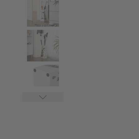
Portemantea
pied