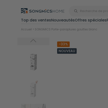
Top des ventes
Nouveautés
Offres spéciales
Rangement
Accueil
>
SONGMICS Porte-parapluies gouttes blanc
-33%
Poubelles
NOUVEAU
Rayonnages
Bancs de
rangement
Égouttoirs à
vaisselle