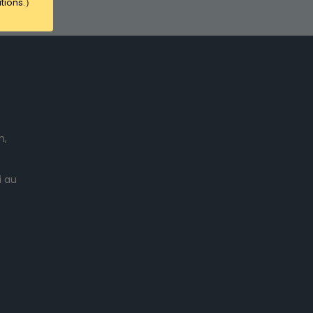
ations.）
ilisation.
n,
i au