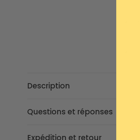
fine
NOM
seulem
randon
décora
FORT
garage
Description
Questions et réponses
Expédition et retour