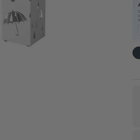
G
ux sur
Rangements
Organ
s
cosmétiques
tiroir
a