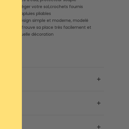
 pour protéger votre sol,crochets fournis
re les parapluies pliables
ODERNE : Désign simple et moderne, modelé
in ajouré. Trouve sa place très facilement et
'importe quelle décoration