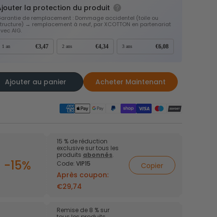
Ajouter la protection du produit
arantie de remplacement : Dommage accidentel (toile ou
isateurs de
Cubes de
tructure) → remplacement à neuf, par XCOTTON en partenariat
s
rangement
vec AIG.
€3,47
€4,34
€6,08
1 an
2 ans
3 ans
Ajouter au panier
Acheter Maintenant
15 % de réduction
exclusive sur tous les
produits
abonnés
.
-15%
Code:
VIP15
Copier
Après coupon:
€29,74
Remise de 8 % sur
tous les produits.