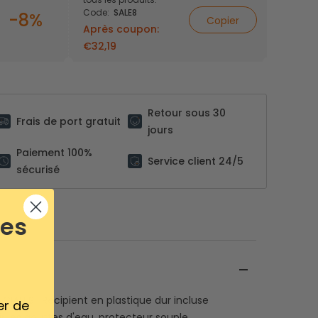
Code:
SALE8
-8%
Copier
Après coupon:
€32,19
Retour sous 30
Frais de port gratuit
jours
Paiement 100%
Service client 24/5
sécurisé
ses
ÉCIALES : Récipient en plastique dur incluse
er de
lir les gouttes d'eau, protecteur souple