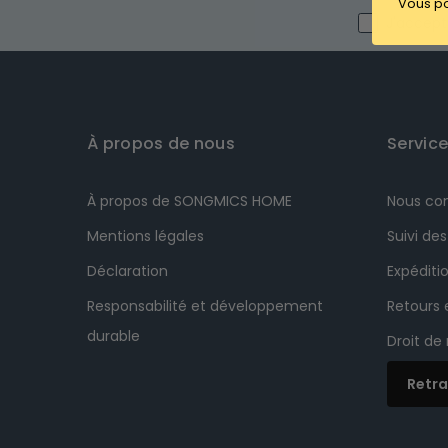
Vous po
I agree wit
J'accepte
À propos de nous
Service
À propos de SONGMICS HOME
Nous co
Mentions légales
Suivi d
Déclaration
Expéditio
Responsabilité et développement
Retours
durable
Droit de
Retra