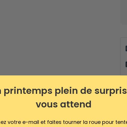
 printemps plein de surpri
vous attend
TE QUALITÉ : Fabriqué en métal de haute qualité et
PIÈCES SP
sez votre e-mail et faites tourner la roue pour tent
ment par poudre, résistant à la corrosion et finition
pour recueil