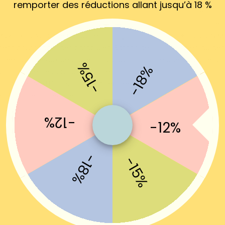
remporter des réductions allant jusqu’à 18 %
antidérapant
pour suspend
BREUX USAGES : Le produit est conçu non
DESIGN M
ent pour ranger des parapluies, Bâtons de
avec du dess
née ou rouleaux de papier, mais aussi comme une
s'adapte à n
-15%
-18%
tion moderne pour la chambre
E ADAPTABILITÉ : Il s'adapte à l'entrée, salon,
, balcon et bureau, etc
-12%
-12%
-18%
-15%