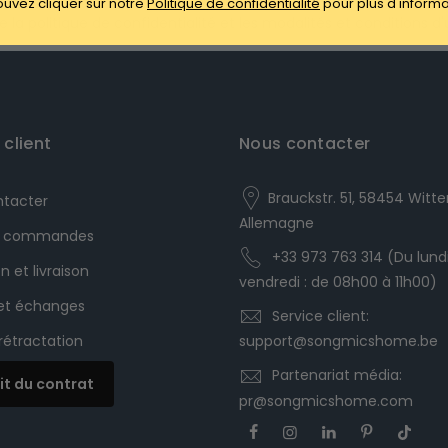
uvez cliquer sur notre
Politique de confidentialité
pour plus d'inform
h the privacy policy and the terms and conditions.
 la politique de confidentialité et les modalités et conditions d'ut
 client
Nous contacter
Brauckstr. 51, 58454 Witte
ntacter
Allemagne
es commandes
+33 973 763 314 (Du lund
n et livraison
vendredi : de 08h00 à 11h00)
 et échanges
Service client:
 rétractation
support@songmicshome.be
Partenariat média:
it du contrat
pr@songmicshome.com