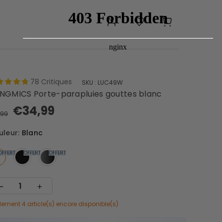
>
78
Critiques
SKU :
LUC49W
emanteaux
Étagères multi-
NGMICS Porte-parapluies gouttes blanc
rée
usage
€34,99
,99
Étagères à
s à chaussures
uleur:
Blanc
chaussures
OFFERT
OFFERT
OFFERT
Chariots de
es
rangement
lement 4 article(s) encore disponible(s)
Boîtes de
oirs à linge
rangement