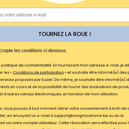
TOURNEZ LA ROUE !
E
ccepte les conditions ci-dessous.
la politique de confidentialité. En fournissant mon adresse e-mail, je d
ÉCONOMISEZ 10 €
r les «
Conditions de participation
» et souhaite être informé(e) des 
services proposés par Euziel. De même, je souhaite être informé(e) 
 à la newsletter SONGMICS HOME et bénéficiez de 10 € d
nts en cours et de la possibilité de fournir des évaluations de produ
aintenant. Vous pouvez vous désabonner à tout momen
et d’autres canaux électroniques, en fonction de mon utilisation.
ûr, vous pouvez à tout moment retirer votre consentement à la fin de
ter, en envoyant un e-mail à support@songmicshome.be ou en le
nt via votre compte utilisateur. Cette révocation sera effective pour l
Politique de confidentialité
|
Modalités et conditions d'utilisation