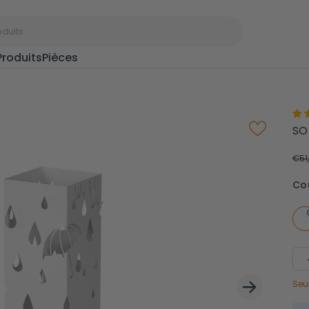
Produits
Pièces
Portants à
Port
SO
vêtements
d’ent
€51
Paniers à linge
Boîte
Co
Étagères à épices
Cintr
Rangements de
Seu
Étend
Noël