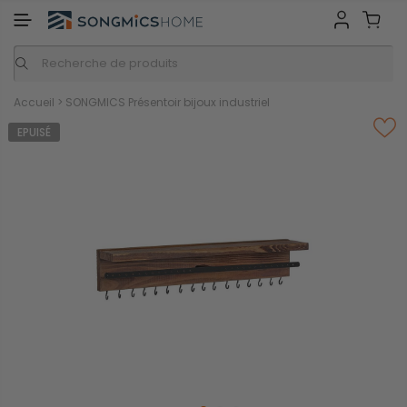
GMICS HOME
Inspiration
Nos marques
Accueil
>
SONGMICS Présentoir bijoux industriel
EPUISÉ