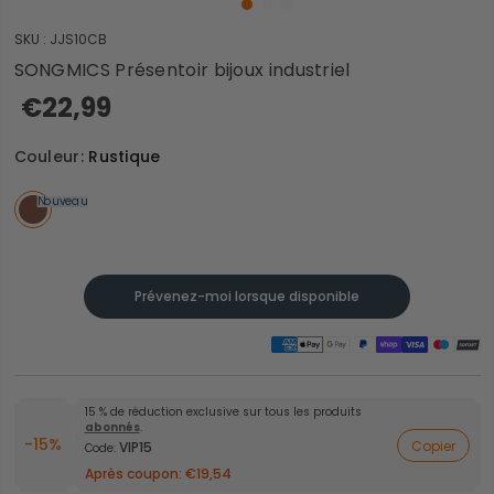
SKU :
JJS10CB
SONGMICS Présentoir bijoux industriel
€22,99
Couleur:
Rustique
Nouveau
Prévenez-moi lorsque disponible
15 % de réduction exclusive sur tous les produits
abonnés
.
-15%
Copier
VIP15
Code:
Après coupon:
€19,54