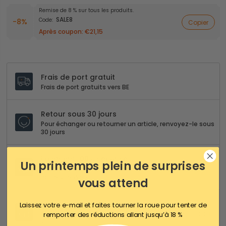
Remise de 8 % sur tous les produits.
SALE8
Code:
-8%
Copier
Après coupon:
€21,15
Frais de port gratuit
Frais de port gratuits vers BE
Retour sous 30 jours
Pour échanger ou retourner un article, renvoyez-le sous
30 jours
Paiement 100% sécurisé
Un printemps plein de surprises
Nous garantissons un paiement 100% sécurisé sur
notre site Web
vous attend
Service client 24/5
Laissez votre e-mail et faites tourner la roue pour tenter de
Nous sommes disponibles 24 heures sur 24, 5 jours sur
remporter des réductions allant jusqu’à 18 %
7