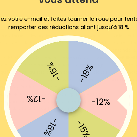
sez votre e-mail et faites tourner la roue pour tent
remporter des réductions allant jusqu’à 18 %
 RÊVES SE RÉALISENT : Avec une couleur rose, des
RÉSISTE A
délicatement fleuris, des motifs étoiles et de la
solidement re
cette tente de jeu réalisera le rêve de votre enfant
sont résista
l’entendent.
 LE JEU COMMENCE ! Vos princesses n'auront pas
AMUSEMENT
-15%
 d'attendre des heures à cause d’un assemblage
taille parfai
-18%
qué. Le château sera prêt en seulement quelques
une cachette
s sans même aucun outil ! Il va en faire des
ou simplemen
ses ! Key Product Features
EAU PARFAIT POUR LES PETITS : Surprenez vos petits
-12%
-12%
te d'anniversaire avec cette jolie tente de jeu, ils
t de joie et vous feront un gros câlin
-18%
-15%