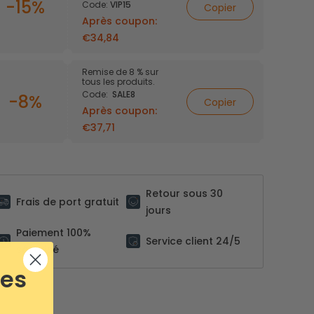
-15%
Code:
VIP15
Copier
Après coupon:
isateurs de
Cubes de
€34,84
s
rangement
Remise de 8 % sur
tous les produits.
Code:
SALE8
-8%
Copier
Après coupon:
€37,71
Retour sous 30
Frais de port gratuit
jours
Paiement 100%
Service client 24/5
sécurisé
ses