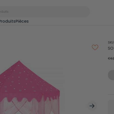
Produits
Pièces
SKU
Portants à
Port
SO
vêtements
d’ent
€62
Paniers à linge
Boîte
Étagères à épices
Cintr
Rangements de
Étend
Noël