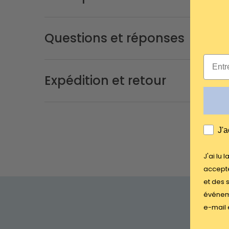
Questions et réponses
Email
Expédition et retour
AGRE
J'a
J'ai lu 
accepte
et des 
événeme
e-mail 