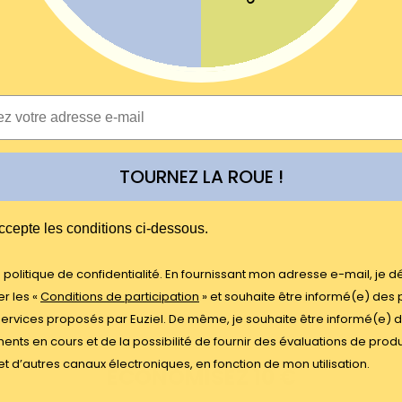
TOURNEZ LA ROUE !
E
ccepte les conditions ci-dessous.
la politique de confidentialité. En fournissant mon adresse e-mail, je d
r les «
Conditions de participation
» et souhaite être informé(e) des 
services proposés par Euziel. De même, je souhaite être informé(e) 
nts en cours et de la possibilité de fournir des évaluations de produ
et d’autres canaux électroniques, en fonction de mon utilisation.
ÉCONOMISEZ 10 €