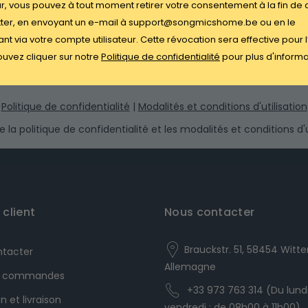
ûr, vous pouvez à tout moment retirer votre consentement à la fin de
 à la newsletter SONGMICS HOME et bénéficiez de 10 € d
aintenant. Vous pouvez vous désabonner à tout momen
ter, en envoyant un e-mail à support@songmicshome.be ou en le
nt via votre compte utilisateur. Cette révocation sera effective pour l
uvez cliquer sur notre
Politique de confidentialité
pour plus d'inform
Politique de confidentialité
|
Modalités et conditions d'utilisation
h the privacy policy and the terms and conditions.
 la politique de confidentialité et les modalités et conditions d'ut
 client
Nous contacter
Brauckstr. 51, 58454 Witte
ntacter
Allemagne
es commandes
+33 973 763 314 (Du lund
n et livraison
vendredi : de 08h00 à 11h00)