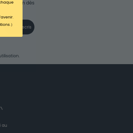
 chaque
e réduction dès
t.
’avenir.
ations.）
Je m'inscris
ilisation.
n,
i au