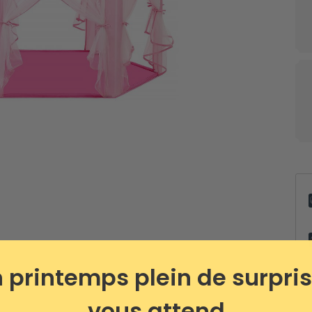
ux sur
Rangements
Organ
cosmétiques
tiroir
 printemps plein de surpri
vous attend