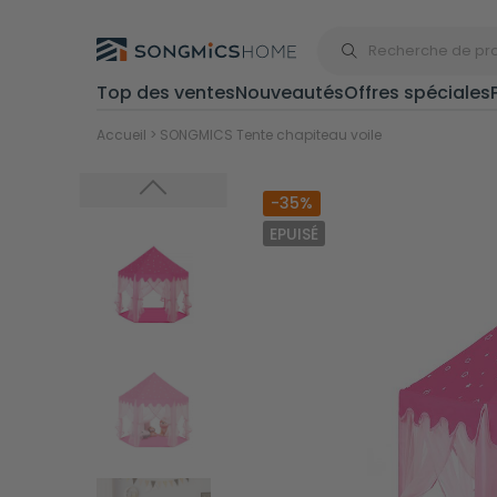
Top des ventes
Nouveautés
Offres spéciales
Rangement
Accueil
>
SONGMICS Tente chapiteau voile
-35%
Poubelles
EPUISÉ
Rayonnages
Bancs de
rangement
Égouttoirs à
vaisselle