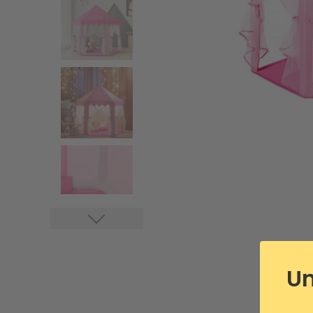
Portemantea
pied
Un