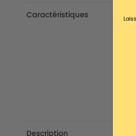
Caractéristiques
Lais
LES
bords 
tulle, 
QUE
besoin
compli
minute
heureu
CAD
à la fê
crieron
Description