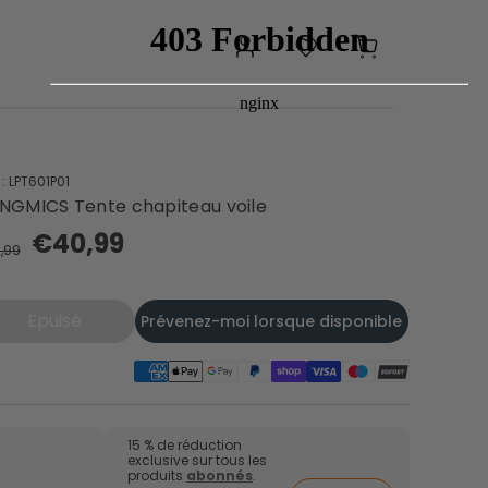
>
 :
LPT601P01
emanteaux
Étagères multi-
NGMICS Tente chapiteau voile
rée
usage
€40,99
,99
Étagères à
s à chaussures
chaussures
Epuisé
Prévenez-moi lorsque disponible
Chariots de
es
rangement
15 % de réduction
Boîtes de
oirs à linge
exclusive sur tous les
rangement
produits
abonnés
.