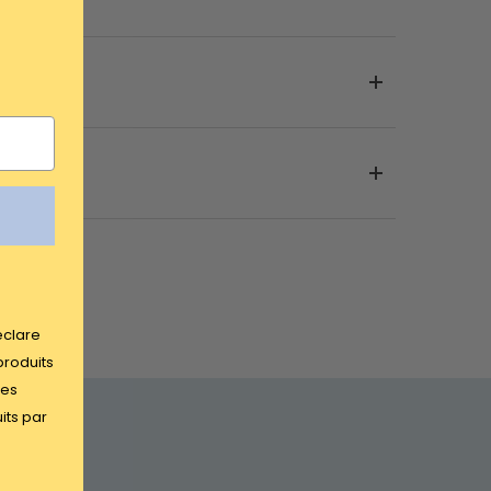
éclare
produits
des
its par