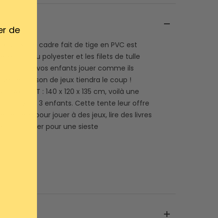
er de
UX JEUX : Le cadre fait de tige en PVC est
lié au tissu polyester et les filets de tulle
nts. Laissez vos enfants jouer comme ils
 Cette maison de jeux tiendra le coup !
 PARTOUT : 140 x 120 x 135 cm, voilà une
te pour 2 ou 3 enfants. Cette tente leur offre
 secrète pour jouer à des jeux, lire des livres
t s'allonger pour une sieste