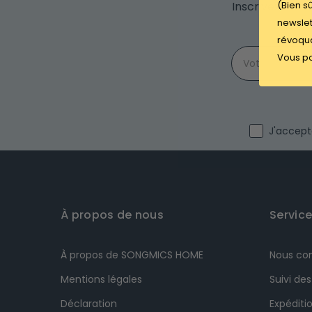
(Bien s
Inscrivez-vous
m
newslet
révoqua
Email
Vous po
I agree wit
J'accepte
À propos de nous
Service
À propos de SONGMICS HOME
Nous co
Mentions légales
Suivi d
Déclaration
Expéditio