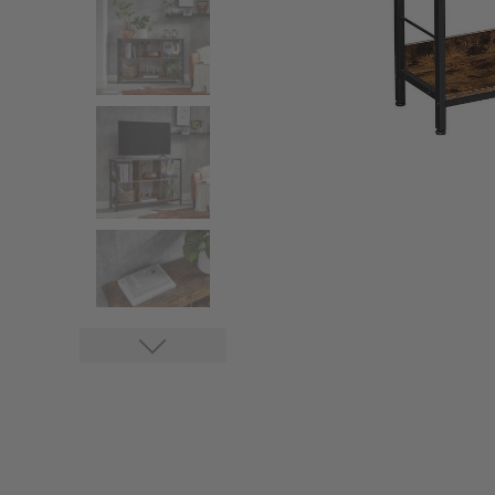
Portemantea
pied