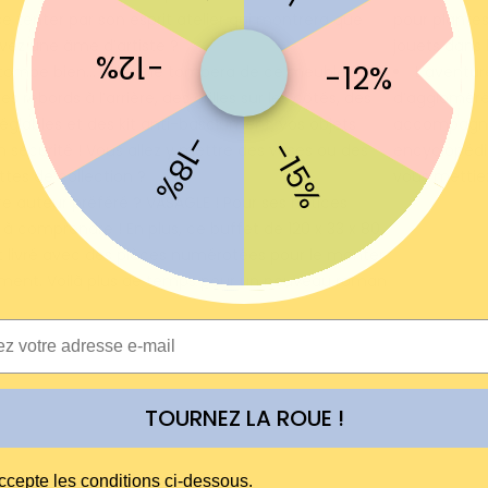
se tenter par son esprit atelier qui montrera que
pour plante
vez une âme d’artiste ?
jouets dans
-12%
-12%
tombe bien... : Rien ne tombera de ce meuble !
L’aventur
s rebords à l’arrière, des grilles sur les côtés, des
d’aggloméré 
réglables et des kit anti-basclument, vos objets
accompagne 
-18%
-15%
n sécurité ! Vous allez y mettre des vases ou des
encyclopédies
ttes de collection ?
vous mettie
re auteur préféré ? VASAGLE ! Pour ses notices
s à comprendre ! En plus, ce buffet de 120 x 33 x 80
 livré avec des pièces numérotées pour le monter
ment. Voilà plus de temps pour un nouveau roman
TOURNEZ LA ROUE !
E
ccepte les conditions ci-dessous.