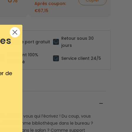
Copier
Après coupon:
€67,15
ses
Retour sous 30
Frais de port gratuit
jours
Paiement 100%
Service client 24/5
sécurisé
er de
re... ? C’est vous qui l’écrivez ! Du coup, vous
n servir comme bibliothèque dans le bureau ?
le télé dans le salon ? Comme support