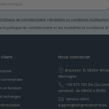
Politique de confidentialité
|
Modalités et conditions d'utilisation
h the privacy policy and the terms and conditions.
 la politique de confidentialité et les modalités et conditions d'ut
 client
Nous contacter
Brauckstr. 51, 58454 Witte
ntacter
Allemagne
es commandes
+33 973 763 314 (Du lund
n et livraison
vendredi : de 08h00 à 11h00)
 et échanges
Service client:
 rétractation
support@songmicshome.be