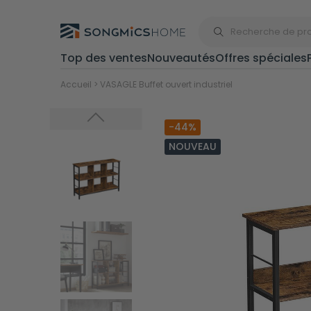
Top des ventes
Nouveautés
Offres spéciales
Rangement
Accueil
>
VASAGLE Buffet ouvert industriel
-44%
Poubelles
NOUVEAU
Rayonnages
Bancs de
rangement
Égouttoirs à
vaisselle