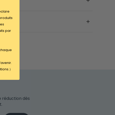
éclare
produits
des
its par
 chaque
’avenir.
ations.）
e réduction dès
t.