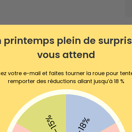
 printemps plein de surpri
vous attend
sez votre e-mail et faites tourner la roue pour tent
remporter des réductions allant jusqu’à 18 %
-15%
t industriel : Inspiré du monde ouvrier, ce meuble
Son histoi
-18%
gement effet brut aux couleurs noir et marron
allez vous e
era un charme intemporel à votre maison. Alors, on
Comme meub