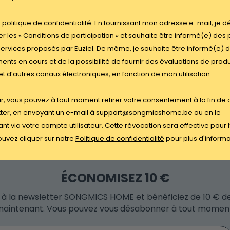
la politique de confidentialité. En fournissant mon adresse e-mail, je d
r les «
Conditions de participation
» et souhaite être informé(e) des 
services proposés par Euziel. De même, je souhaite être informé(e) 
nts en cours et de la possibilité de fournir des évaluations de produ
et d’autres canaux électroniques, en fonction de mon utilisation.
ûr, vous pouvez à tout moment retirer votre consentement à la fin de
ter, en envoyant un e-mail à support@songmicshome.be ou en le
nt via votre compte utilisateur. Cette révocation sera effective pour l
uvez cliquer sur notre
Politique de confidentialité
pour plus d'inform
ÉCONOMISEZ 10 €
 à la newsletter SONGMICS HOME et bénéficiez de 10 € d
aintenant. Vous pouvez vous désabonner à tout momen