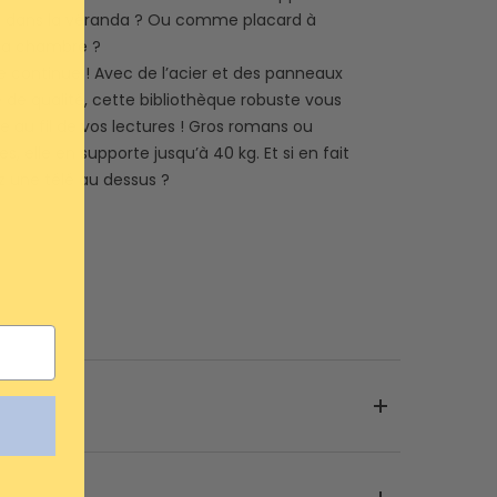
s dans la véranda ? Ou comme placard à
 la chambre ?
e continue ! Avec de l’acier et des panneaux
de qualité, cette bibliothèque robuste vous
au fil de vos lectures ! Gros romans ou
, elle en supporte jusqu’à 40 kg. Et si en fait
z une télé au dessus ?