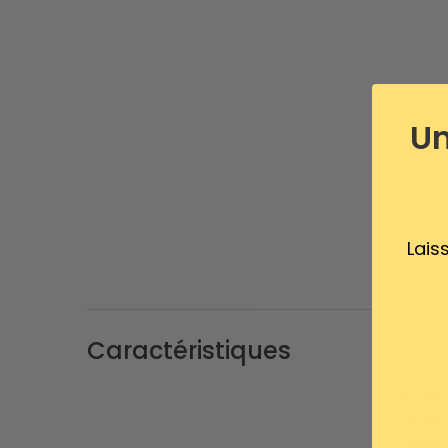
Un
Lais
Caractéristiques
Réci
de ran
apport