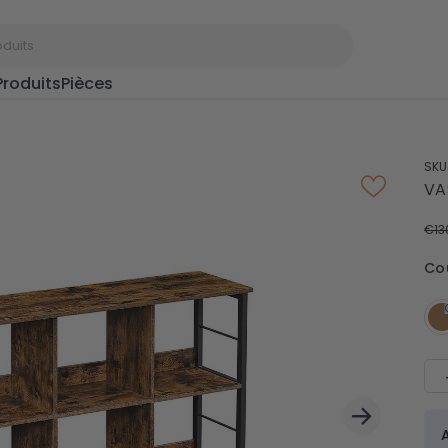
Produits
Pièces
SKU
Portants à
Port
VA
vêtements
d’ent
€13
Paniers à linge
Boîte
Co
Étagères à épices
Cintr
Rangements de
Étend
Noël