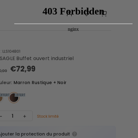
>
 :
LLS104B01
emanteaux
Étagères multi-
SAGLE Buffet ouvert industriel
rée
usage
€72,99
0,99
Étagères à
s à chaussures
uleur:
Marron Rustique + Noir
chaussures
OFFERT
OFFERT
Chariots de
es
rangement
Stock limité
Boîtes de
oirs à linge
rangement
Ajouter la protection du produit