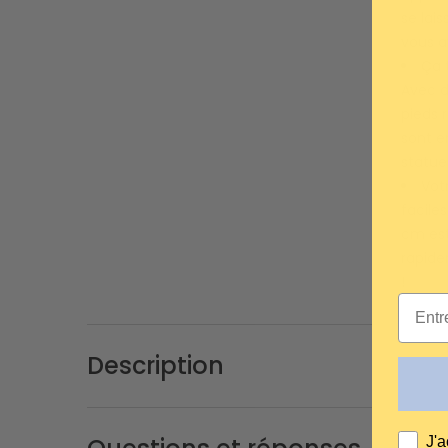
se lais
vous a
Ça 
Avec de
pieds 
sont e
statue
Vot
facile
cm est
rapide
!
Email
Description
AGRE
J'a