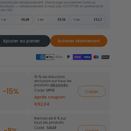
arantie de remplacement : Dommage accidentel (toile ou
tructure) → remplacement à neuf, par XCOTTON en partenariat
vec AIG.
isateurs de
Cubes de
s
rangement
€6,08
€9,56
€11,3
1 an
2 ans
3 ans
Ajouter au panier
Acheter Maintenant
15 % de réduction
exclusive sur tous les
produits
abonnés
.
-15%
Code:
VIP15
Copier
Après coupon:
€62,04
Remise de 8 % sur
tous les produits.
Code:
SALE8
-8%