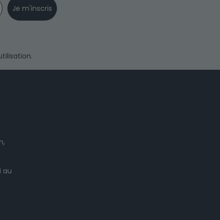
Je m'inscris
ilisation.
n,
i au