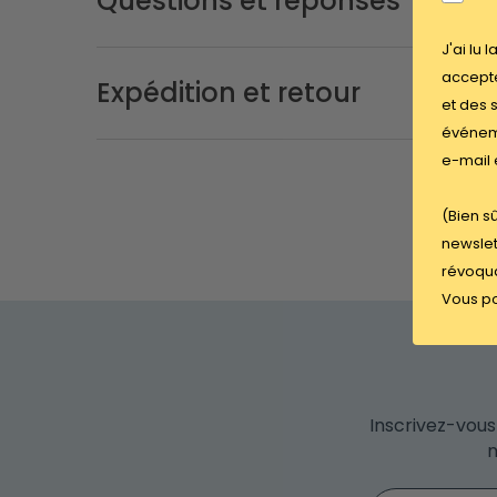
Questions et réponses
J'ai lu 
accepte
Expédition et retour
et des 
événeme
e-mail 
(Bien s
newslet
révoqua
Vous po
Inscrivez-vous
m