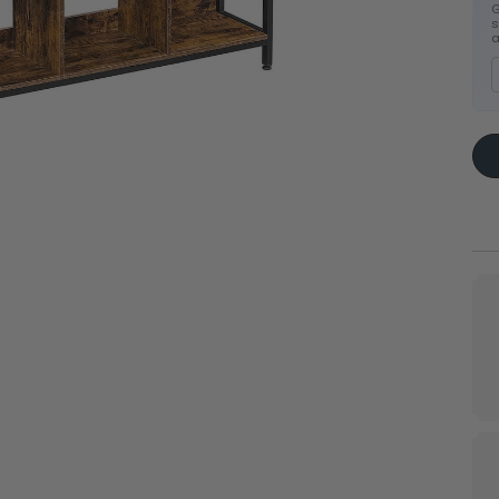
G
s
a
ux sur
Rangements
Organ
cosmétiques
tiroir