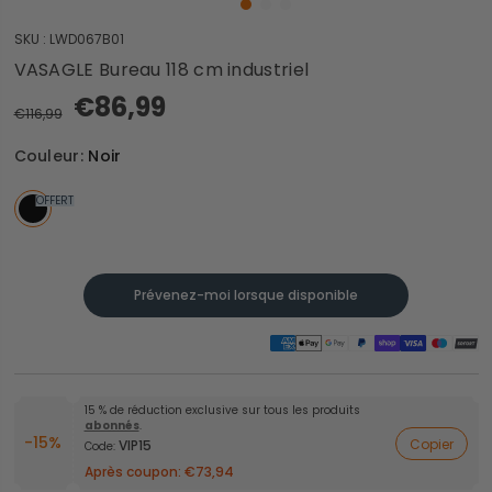
SKU :
LWD067B01
VASAGLE Bureau 118 cm industriel
€86,99
€116,99
Couleur:
Noir
OFFERT
Prévenez-moi lorsque disponible
15 % de réduction exclusive sur tous les produits
abonnés
.
-15%
Copier
VIP15
Code:
Après coupon:
€73,94