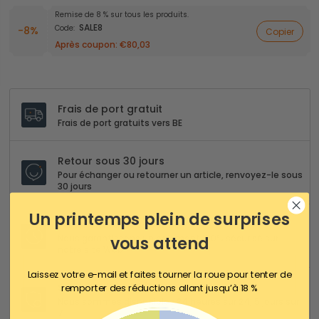
Remise de 8 % sur tous les produits.
SALE8
Code:
-8%
Copier
Après coupon:
€80,03
Frais de port gratuit
Frais de port gratuits vers BE
Retour sous 30 jours
Pour échanger ou retourner un article, renvoyez-le sous
30 jours
Un printemps plein de surprises
Paiement 100% sécurisé
vous attend
Nous garantissons un paiement 100% sécurisé sur
notre site Web
Laissez votre e-mail et faites tourner la roue pour tenter de
Service client 24/5
remporter des réductions allant jusqu’à 18 %
Nous sommes disponibles 24 heures sur 24, 5 jours sur
7