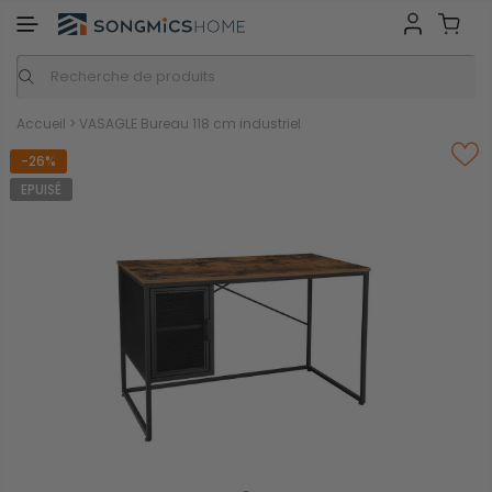
ME
Inspiration
Nos marques
Accueil
>
VASAGLE Bureau 118 cm industriel
-26%
EPUISÉ