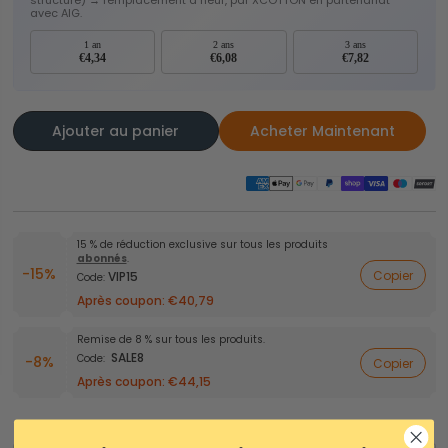
structure) → remplacement à neuf, par XCOTTON en partenariat
avec AIG.
1 an
2 ans
3 ans
€4,34
€6,08
€7,82
Ajouter au panier
Acheter Maintenant
15 % de réduction exclusive sur tous les produits
abonnés
.
-15%
Copier
VIP15
Code:
Après coupon:
€40,79
Remise de 8 % sur tous les produits.
SALE8
Code:
-8%
Copier
Après coupon:
€44,15