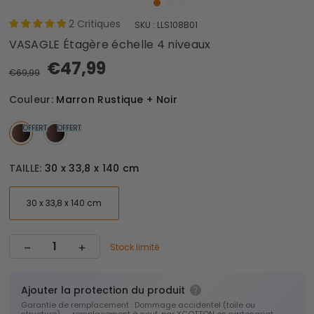
2
Critiques
SKU :
LLS108B01
VASAGLE Étagère échelle 4 niveaux
€47,99
€69,99
Couleur:
Marron Rustique + Noir
OFFERT
OFFERT
TAILLE:
30 x 33,8 x 140 cm
30 x 33,8 x 140 cm
Stock limité
Ajouter la protection du produit
Garantie de remplacement : Dommage accidentel (toile ou