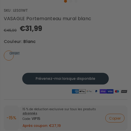
SKU :
LES01WT
VASAGLE Portemanteau mural blanc
€31,99
€45,99
Couleur:
Blanc
OFFERT
Prévenez-moi lorsque disponible
15 % de réduction exclusive sur tous les produits
abonnés
.
-15%
Copier
VIP15
Code:
Après coupon:
€27,19