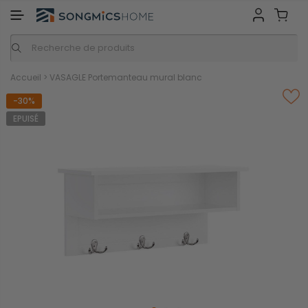
ME
Inspiration
Nos marques
Accueil
>
VASAGLE Portemanteau mural blanc
-30%
EPUISÉ