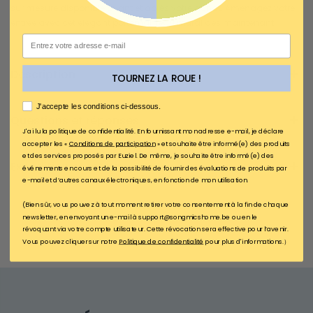
sur mesure disponible avant et après votre achat. Aménagez votre
entrée avec cet élégant portemanteau mural des maintenant !
Email
Description
TOURNEZ LA ROUE !
AGREE
J'accepte les conditions ci-dessous.
Questions et réponses
J'ai lu la politique de confidentialité. En fournissant mon adresse e-mail, je déclare
accepter les «
Conditions de participation
» et souhaite être informé(e) des produits
et des services proposés par Euziel. De même, je souhaite être informé(e) des
Expédition et retour
événements en cours et de la possibilité de fournir des évaluations de produits par
e-mail et d’autres canaux électroniques, en fonction de mon utilisation.
(Bien sûr, vous pouvez à tout moment retirer votre consentement à la fin de chaque
newsletter, en envoyant un e-mail à support@songmicshome.be ou en le
révoquant via votre compte utilisateur. Cette révocation sera effective pour l’avenir.
Vous pouvez cliquer sur notre
Politique de confidentialité
pour plus d'informations.）