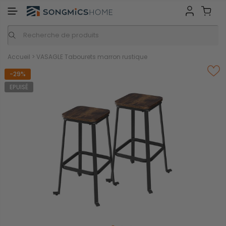
GMICS HOME
Inspiration
Nos marques
Accueil
>
VASAGLE Tabourets marron rustique
-29%
EPUISÉ