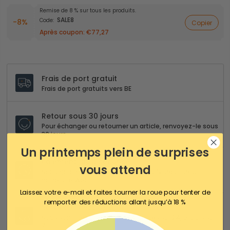
Remise de 8 % sur tous les produits.
SALE8
Code:
-8%
Copier
Après coupon:
€77,27
Frais de port gratuit
Frais de port gratuits vers BE
Retour sous 30 jours
Pour échanger ou retourner un article, renvoyez-le sous
30 jours
Un printemps plein de surprises
Paiement 100% sécurisé
vous attend
Nous garantissons un paiement 100% sécurisé sur
notre site Web
Laissez votre e-mail et faites tourner la roue pour tenter de
remporter des réductions allant jusqu’à 18 %
Service client 24/5
Nous sommes disponibles 24 heures sur 24, 5 jours sur
7