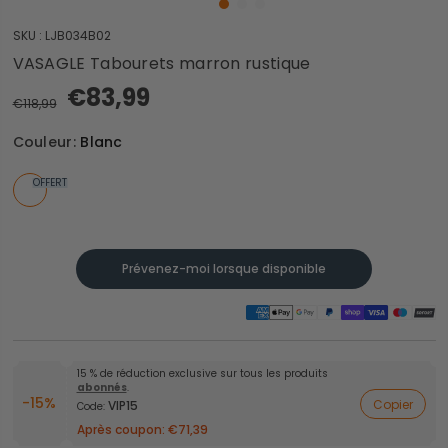
SKU :
LJB034B02
VASAGLE Tabourets marron rustique
€83,99
€118,99
Couleur:
Blanc
OFFERT
Prévenez-moi lorsque disponible
15 % de réduction exclusive sur tous les produits
abonnés
.
-15%
Copier
VIP15
Code:
Après coupon:
€71,39